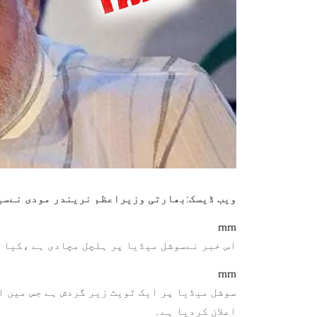
ویب ڈیسک:بھارتی وزیراعظم نریندر مودی نےسیا
rnrn
اس خبر نےسوشل میڈیا پر ہلچل مچادی ہے ،کیا ی
rnrn
سوشل میڈیا پر ایک ٹویٹ زیر گردش ہے جس میں ا
اعلان کردیا ہے۔