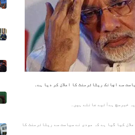
ست سے اچانک ریٹائرمنٹ کا اعلان کر دیا ہے۔
ہ خبرسچ ہےآئیے جانتے ہیں۔
علان کیا گیا ہے کہ مودی نے سیاست سے ریٹائرمنٹ کا