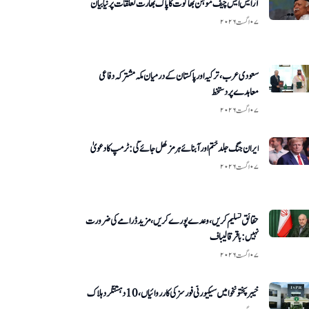
آر ایس ایس چیف موہن بھاگوت کا پاک بھارت تعلقات پر نیا بیان
۰۷ اگست ۲۰۲۶
سعودی عرب، ترکیہ اور پاکستان کے درمیان مکہ مشترکہ دفاعی
معاہدے پر دستخط
۰۷ اگست ۲۰۲۶
ایران جنگ جلد ختم اور آبنائے ہرمز کھل جائے گی: ٹرمپ کا دعویٰ
۰۷ اگست ۲۰۲۶
حقائق تسلیم کریں، وعدے پورے کریں، مزید ڈرامے کی ضرورت
نہیں: باقر قالیباف
۰۷ اگست ۲۰۲۶
خیبرپختونخوا میں سیکیورٹی فورسز کی کارروائیاں ،10 دہشتگرد ہلاک