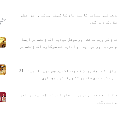
ںعالمی میڈیا ٹائمز ناؤ کا کہنا ہے کہ وزیراعظم
مشہو
ناؤ کی ویب سائٹ اور سوشل میڈیا اکاؤنٹس پر ایسا
 مودی اور پی ایم او انڈیا کے سرکاری اکاؤنٹس پر
خیال رہے کہ یہ افواہ شو سینا کے رہنما سنجے راؤت کے ایک بیان کے بعدنکلی، جس میں انہوں نے 31
ا ہے کہ مودی ستمبر تک ریٹائر ہوجائیں۔
د قرار دے دیا ہے، مہاراشٹر کے وزیراعلیٰ دیویندر