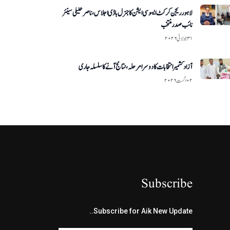
لاہور ریجن کرکٹ ایسوسی ایشن کا جنرل باڈی اجلاس، ناصر خلیلی سینئر
نائب صدر منتخب
۳۱ جولائی ۲۰۲۶
آزاد کشمیر انتخابات کا دوسرا مرحلہ، نتائج آنے کا سلسلہ جاری
۰۲ اگست ۲۰۲۶
Subscribe
Subscribe for Aik New Update..