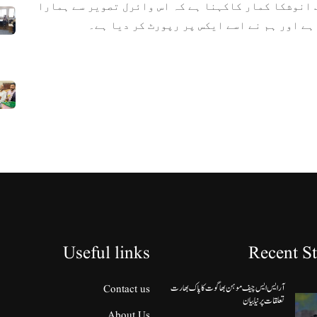
ف انوشکا کمار کاکہنا ہے کہ اس وائرل تصویر سے ہمارا
ہے اور ہم نے اسے ایکس پر رپورٹ کر دیا ہے۔
Useful links
Recent St
آر ایس ایس چیف موہن بھاگوت کا پاک بھارت
Contact us
تعلقات پر نیا بیان
About Us