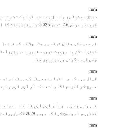
rnrn
سوشل میڈیا پر وائرل ہونے والی ایک تصویر می
نریندر مودی 16ستمبر 2025کو ریٹائرمنٹ کا اعلان کردیں گے۔
rnrn
اس دعوے کی جانچ کرنے پر پتہ چلا کہ کہ ٹائمز 
کوئی اعلان یا رپورٹ موجود نہیں ہے، وزیراعظم
بھی ایسا کوئی بیان نہیں ملا۔
rnrn
مارچ کو الزام لگایا تھا کہ آر ایس ایس چاہت
rnrn
تاہم بی جے پی اور آر ایس ایس نے اسے بے بنیا
فڈنویس نے واضح کیا کہ مودی 2029 تک وزیراعظم رہیں گے۔
rnrn