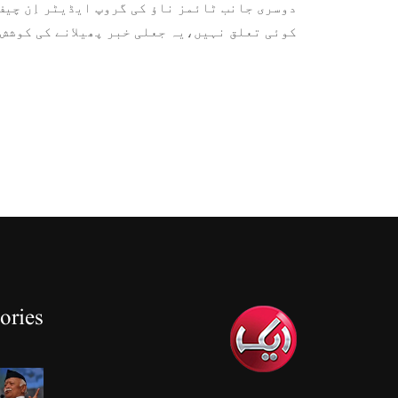
دوسری جانب ٹائمز ناؤ کی گروپ ایڈیٹر اِن چی
کوئی تعلق نہیں،یہ جعلی خبر پھیلانے کی کوشش 
ories