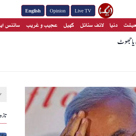
English
Opinion
Live TV
معیشت
دنیا
لائف سٹائل
کھیل
عجیب و غریب
سائنس این
 یا جھوٹ
تازہ 