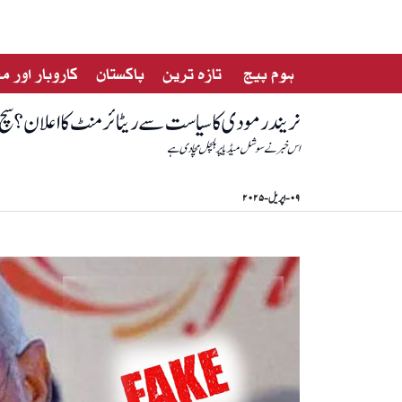
ہوم پیج
تازہ ترین
پاکستان
کاروبار اور 
نریندر مودی کا سیاست سے ریٹائرمنٹ کا اعلان؟سچ
اس خبر نےسوشل میڈیا پر ہلچل مچادی ہے
۰۹-اپریل-۲۰۲۵