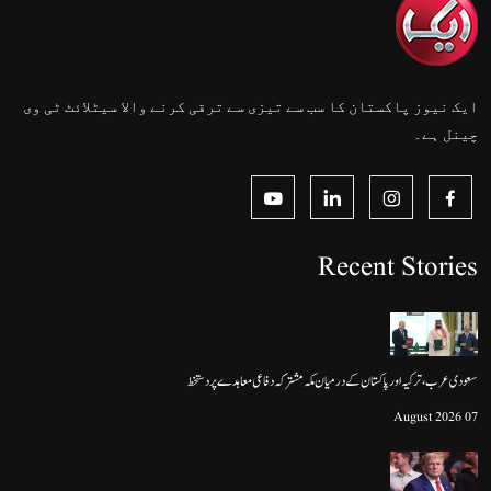
ایک نیوز پاکستان کا سب سے تیزی سے ترقی کرنے والا سیٹلائٹ ٹی وی
چینل ہے۔
Recent Stories
سعودی عرب، ترکیہ اور پاکستان کے درمیان مکہ مشترکہ دفاعی معاہدے پر دستخط
07 August 2026