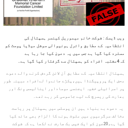
ویب ڈیسک : شوکت خانم میموریل کینسر ہسپتال کی
انتظامیہ کے مطابق وائرل ہونیوالی سوشل میڈیا پوسٹ کو
مسترد کیا گیا ہے جس میں یہ دعویٰ کیا جا رہا ہے
کہ4مشتبہ افراد کو ہسپتال سے گرفتار کیا گیا ہے۔
ہسپتال انتظامیہ کے مطابق آن لائن گردش کرنے والے دعوے
محض ایک پروپیگنڈا ہیں،پکڑے جانےوا لےافراد مبینہ طور
پر اسرائیلی خفیہ ایجنسی موساداور اینالیسس وِنگ اور
بھارت کی ریسرچ کے لیے جاسوسی کر رہے تھے۔
یہ دعوے بے بنیاد ہیں ان پوسٹس میں ہسپتال پر ریاست
مخالف سرگرمیوں میں ملوث ہونے کا الزام بھی عائد کیا
گیا ہے،20جون کو ایک فیس بک صارف نے لکھا ہے کہ شوکت