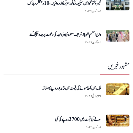
خیبرپختونخوا میں سیکیورٹی فورسز کی کارروائیاں ،10 دہشتگرد ہلاک
۰۷ اگست ۲۰۲۶
وزیراعظم شہباز شریف سعودی ولی عہد کی دعوت پر جدہ پہنچ گئے
۰۶ اگست ۲۰۲۶
مشہور خبریں
ملک میں آج سونے کی قیمت میں 3 ہزار روپے کا اضافہ
۳۱ جولائی ۲۰۲۶
سونے کی قیمت میں 3700 روپے کی کمی
۰۱ اگست ۲۰۲۶