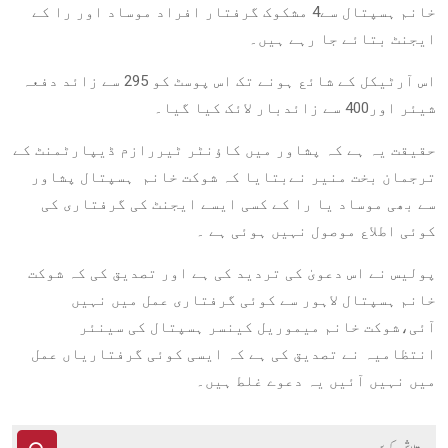
خانم ہسپتال سے4 مشکوک گرفتار افراد موساد اور را کے
ایجنٹ بتائے جا رہے ہیں۔
اس آرٹیکل کے شائع ہونے تک اس پوسٹ کو 295 سے زائد دفعہ
شیئر اور400 سے زائدبار لائک کیا گیا۔
حقیقت یہ ہے کہ پشاور میں کاؤنٹر ٹیررازم ڈیپارٹمنٹ کے
ترجمان بخت منیر نےبتایا کہ شوکت خانم ہسپتال پشاور
سے بھی موساد یا را کے کسی ایسے ایجنٹ کی گرفتاری کی
کوئی اطلاع موصول نہیں ہوئی ہے ۔
پولیس نے اس دعویٰ کی تردید کی ہے اور تصدیق کی کہ شوکت
خانم ہسپتال لاہور سے کوئی گرفتاری عمل میں نہیں
آئی،شوکت خانم میموریل کینسر ہسپتال کی سینئر
انتظامیہ نے تصدیق کی ہے کہ ایسی کوئی گرفتاریاں عمل
میں نہیں آئیں یہ دعوے غلط ہیں۔