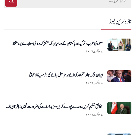
تازہ ترین نیوز
سعودی عرب، ترکیہ اور پاکستان کے درمیان مکہ مشترکہ دفاعی معاہدے پر دستخط
۰۷ اگست ۲۰۲۶
ایران جنگ جلد ختم اور آبنائے ہرمز کھل جائے گی: ٹرمپ کا دعویٰ
۰۷ اگست ۲۰۲۶
حقائق تسلیم کریں، وعدے پورے کریں، مزید ڈرامے کی ضرورت نہیں: باقر قالیباف
۰۷ اگست ۲۰۲۶