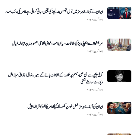
ایران نے آبنائے ہرمز میں ٹول ٹیکس نہ لینے کی یقین دہانی کرائی ہے؛ امریکی نائب صدر
۰۹ اگست ۲۰۲۶
مریم نواز سے ایم پی ایز کی ملاقات، سیاسی امور، عوامی فلاحی منصوبوں پر تبادلہ خیال
۰۹ اگست ۲۰۲۶
گولی پیچھے سے لگی تھی، جسم پر تشدد کے نشانات پائے گئے: میر رضا کی ابتدائی میڈیکل
رپورٹ سامنے آگئی
۰۹ اگست ۲۰۲۶
ایران کی آبنائے ہرمز مکمل طور پر کھولنے کیلئے امریکا کو 6 شرائط پیش
۰۹ اگست ۲۰۲۶