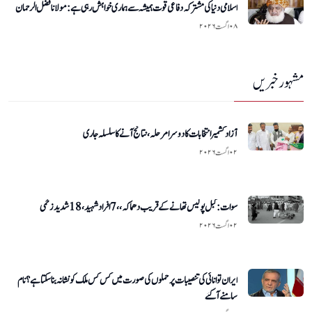
اسلامی دنیا کی مشترکہ دفاعی قوت ہمیشہ سے ہماری خواہش رہی ہے :مولانا فضل الرحمان
۰۸ اگست ۲۰۲۶
مشہور خبریں
آزاد کشمیر انتخابات کا دوسرا مرحلہ، نتائج آنے کا سلسلہ جاری
۰۲ اگست ۲۰۲۶
سوات:کبل پولیس تھانے کے قریب دھماکہ،،7افراد شہید،18 شدید زخمی
۰۲ اگست ۲۰۲۶
ایران توانائی کی تنصیبات پر حملوں کی صورت میں کس کس ملک کو نشانہ بناسکتا ہے؟ نام
سامنے آگئے