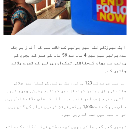
ایک نیوز:کو ئٹہ میں پولیو کے خلاف مہم کا آغاز ہو چکا
ہے،پولیو مہم میں 4 ماہ سے 59 ماہ کی عمر کے بچوں کو
پولیو سے بچاؤ کےحفاظتی ٹیکےاورپولیو کے قطرے پلائے
جائیں گے۔
یہ مہم صوبے کے 123 ہائی رسک یونین کونسلز میں چلائی
جائے گی، ان یونین کونسلز میں کوئٹہ، پشین، چمن، ڈیرہ
بگٹی، دکی، ژوب اور قلعہ عبداللہ کے خاص علاقے شامل ہیں
، اس مہم کے تحت1,835 ویکسینیشن ٹیمیں تیار کی گئی ہیں
جو اس مہم میں حصہ لے رہی ہیں۔
ٹیمیں گھر گھر جا کر بچوں کوحفاظتی ٹیکے لگانے کے ساتھ