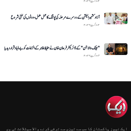
۰۲ اگست ۲۰۲۶
آزاد کشمیر الیکشن کے دوسرے مرحلہ کی پولنگ کا عمل مکمل، ووٹوں کی گنتی شروع
۰۲ اگست ۲۰۲۶
"عینک والا جن" کے ڈائریکٹر فرحان خان نے حفیظ طاہر کے الزامات کو بے بنیاد قرار دیدیا
۰۴ اگست ۲۰۲۶
ایک نیوز پاکستان کا سب سے تیزی سے ترقی کرنے والا سیٹلائٹ ٹی وی