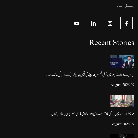
چینل ہے۔
Recent Stories
ایران نے آبنائے ہرمز میں ٹول ٹیکس نہ لینے کی یقین دہانی کرائی ہے؛ امریکی نائب صدر
09 August 2026
مریم نواز سے ایم پی ایز کی ملاقات، سیاسی امور، عوامی فلاحی منصوبوں پر تبادلہ خیال
09 August 2026