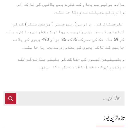
ساتھ پولیو سے بچاو کے قطرے بھی پلائیں گی تا کہ اس
وائرس کو پھیلنے سے روکا جا سکے۔
بلوچستان کے ا ی او سی(ایمرجنسی آپریشن سنٹر) کے کو
آرڈینیرکے مطابق پولیو سے بچائو کے قطرے پیدائش سے لے
کر 59 ماہ تک کی عمرکے 5لاکھ 85 ہزار 490 بچوں کو پلائے
جائیں گے تاکہ بچوں کو معذوری سےبچا یا جا سکے۔
ویکسینیشن ٹیموں کی حفاظت کو یقینی بنانے کے لئے
سیکیورٹی کے سخت انتظامات کیے گئے ہیں۔
تازہ ترین نیوز