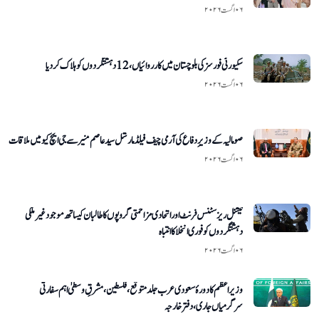
۰۶ اگست ۲۰۲۶
سکیورٹی فورسز کی بلوچستان میں کارروائیاں، 12 دہشتگردوں کو ہلاک کردیا
۰۶ اگست ۲۰۲۶
صومالیہ کے وزیرِ دفاع کی آرمی چیف فیلڈ مارشل سید عاصم منیر سے جی ایچ کیو میں ملاقات
۰۶ اگست ۲۰۲۶
نیشنل ریزسٹنس فرنٹ اور اتحادی مزاحمتی گروپوں کا طالبان کیساتھ موجود غیر ملکی
دہشتگردوں کو فوری انخلا کا انتباہ
۰۶ اگست ۲۰۲۶
وزیراعظم کا دورۂ سعودی عرب جلد متوقع، فلسطین، مشرقِ وسطیٰ اہم سفارتی
سرگرمیاں جاری، دفتر خارجہ