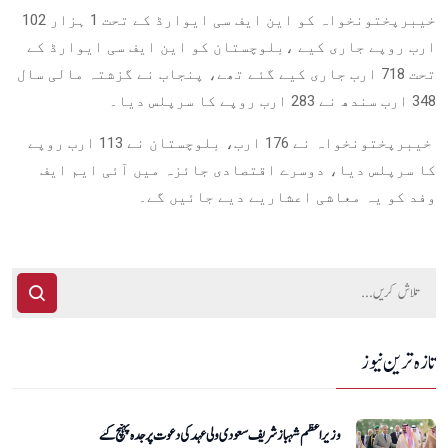
خیبرپختونخواہ کو این ایف سی ایوارڈ کے تحت 1 ہزار 102
ارب روپے جاری کیے ،بلوچستان کو این ایف سی ایوارڈ کے
تحت 718 ارب جاری کیے گئے تھے، پنجاب نے گزشتہ مالی سال
348 ارب سندھ نے 283 ارب روپے کا سرپلس دیا۔
خیبرپختونخواہ نے 176 ارب، بلوچستان نے 113 ارب روپے
کا سرپلس دیا، دوسرے اقتصادی جائزہ میں آئی ایم ایف
وفد کو یہ معاشی اعشاریے دیے جائیں گے۔
تازہ ترین نیوز
وزیراعظم شہباز شریف سعودی ولی عہد کی دعوت پر جدہ پہنچ گئے