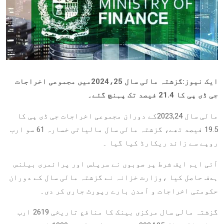
ایک نیوز:گزشتہ مالی سال 2024،25میں مجموعی اخراجات
جی ڈی پی کا 21.4 فیصد تک پہنچ گئے۔
مالی سال 2023,24کے دوران مجموعی اخراجات جی ڈی پی کا
19.5 فیصد تھے، گزشتہ مالی سال مالیاتی خسارہ 61 سو ارب
روپے سے زائد ریکارڈ کیا گیا ۔
آئی ایم ایف شرط پر صوبوں نے سرپلس اور پرائمری بیلنس
ہدف حاصل کیا ،وزارت خزانہ نے گزشتہ مالی سال کے دوران
حکومتی اخراجات و آمدن بارے رپورٹ جاری کر دی۔
گزشتہ مالی سال مرکزی بینک کا منافع تاریخی 2619 ارب