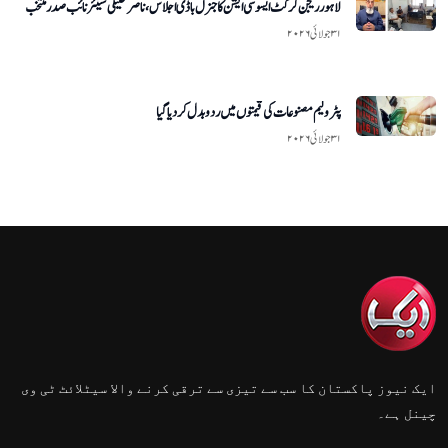
لاہور ریجن کرکٹ ایسوسی ایشن کا جنرل باڈی اجلاس، ناصر خلیلی سینئر نائب صدر منتخب
۳۱ جولائی ۲۰۲۶
پٹرولیم مصنوعات کی قیمتوں میں ردوبدل کر دیا گیا
۳۱ جولائی ۲۰۲۶
ایک نیوز پاکستان کا سب سے تیزی سے ترقی کرنے والا سیٹلائٹ ٹی وی
چینل ہے۔