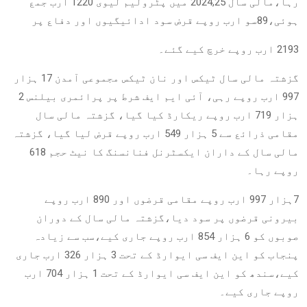
رہا،مالی سال 2024,25 میں پٹرولیم لیوی 1220 ارب جمع
ہوئی،89سو ارب روپے قرض سود ادائیگیوں اور دفاع پر
2193 ارب روپے خرچ کیے گئے۔
گزشتہ مالی سال ٹیکس اور نان ٹیکس مجموعی آمدن 17 ہزار
997 ارب روپے رہی، آئی ایم ایف شرط پر پرائمری بیلنس 2
ہزار 719 ارب روپے ریکارڈ کیا گیا، گزشتہ مالی سال
مقامی ذرائع سے 5 ہزار 549 ارب روپے قرض لیا گیا، گزشتہ
مالی سال کے داران ایکسٹرنل فنانسنگ کا نیٹ حجم 618
روپے رہا۔
7ہزار 997 ارب روپے مقامی قرضوں اور 890 ارب روپے
بیرونی قرضوں پر سود دیا،گزشتہ مالی سال کے دوران
صوبوں کو 6 ہزار 854 ارب روپے جاری کیے،سب سے زیادہ
پنجاب کو این ایف سی ایوارڈ کے تحت 3 ہزار 326 ارب جاری
کیے،سندھ کو این ایف سی ایوارڈ کے تحت 1 ہزار 704 ارب
روپے جاری کیے۔