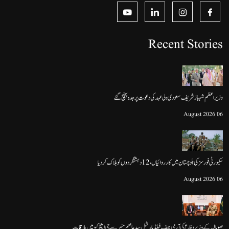
Recent Stories
وزیراعظم شہباز شریف سعودی ولی عہد کی دعوت پر جدہ پہنچ گئے
06 August 2026
سکیورٹی فورسز کی بلوچستان میں کارروائیاں، 12 دہشتگردوں کو ہلاک کردیا
06 August 2026
صومالیہ کے وزیرِ دفاع کی آرمی چیف فیلڈ مارشل سید عاصم منیر سے جی ایچ کیو میں ملاقات