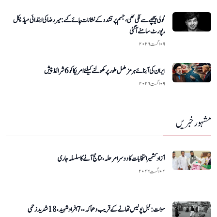
گولی پیچھے سے لگی تھی، جسم پر تشدد کے نشانات پائے گئے: میر رضا کی ابتدائی میڈیکل
رپورٹ سامنے آگئی
۰۹ اگست ۲۰۲۶
ایران کی آبنائے ہرمز مکمل طور پر کھولنے کیلئے امریکا کو 6 شرائط پیش
۰۹ اگست ۲۰۲۶
مشہور خبریں
آزاد کشمیر انتخابات کا دوسرا مرحلہ، نتائج آنے کا سلسلہ جاری
۰۲ اگست ۲۰۲۶
سوات:کبل پولیس تھانے کے قریب دھماکہ،،7افراد شہید،18 شدید زخمی