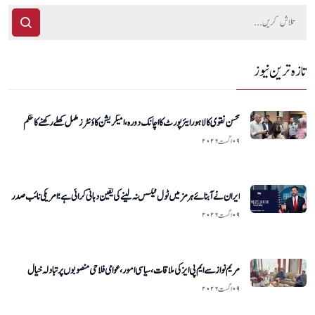
تازہ ترین نیوز
محسن نقوی کا لاہور ایئرپورٹ کا اچانک دورہ، امیگریشن کاؤنٹرز مکمل کھلے رکھنے کا حکم
۰۹ اگست ۲۰۲۶
ایران نے آبنائے ہرمز میں ٹول ٹیکس نہ لینے کی یقین دہانی کرائی ہے؛ امریکی نائب صدر
۰۹ اگست ۲۰۲۶
مریم نواز سے ایم پی ایز کی ملاقات، سیاسی امور، عوامی فلاحی منصوبوں پر تبادلہ خیال
۰۹ اگست ۲۰۲۶