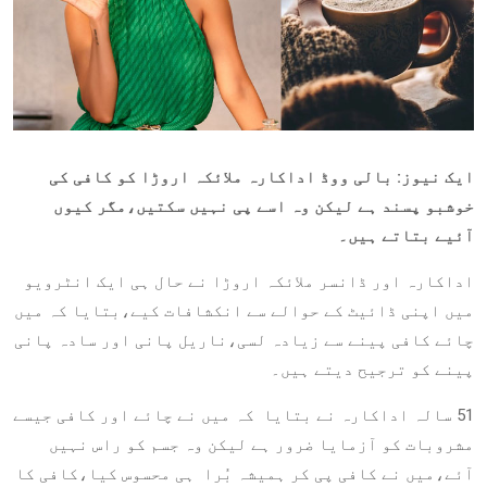
ایک نیوز: بالی ووڈ اداکارہ ملائکہ اروڑا کو کافی کی
خوشبو پسند ہے لیکن وہ اسے پی نہیں سکتیں،مگر کیوں
آئیے بتاتے ہیں۔
اداکارہ اور ڈانسر ملائکہ اروڑا نے حال ہی ایک انٹرویو
میں اپنی ڈائیٹ کے حوالے سے انکشافات کیے،بتایا کہ میں
چائے کافی پینے سے زیادہ لسی،ناریل پانی اور سادہ پانی
پینے کو ترجیح دیتے ہیں۔
51 سالہ اداکارہ نے بتایا کہ میں نے چائے اور کافی جیسے
مشروبات کو آزمایا ضرور ہے لیکن وہ جسم کو راس نہیں
آئے،میں نے کافی پی کر ہمیشہ بُرا ہی محسوس کیا،کافی کا