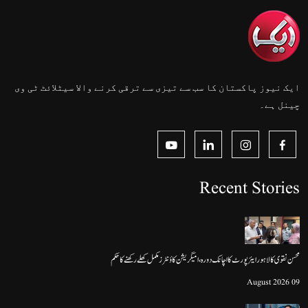
ایک نیوز پاکستان کا سب سے تیزی سے ترقی کرنے والا سیٹلائٹ ٹی وی
چینل ہے۔
Recent Stories
محسن نقوی کا لاہور ایئرپورٹ کا اچانک دورہ، امیگریشن کاؤنٹرز مکمل کھلے رکھنے کا حکم
09 August 2026