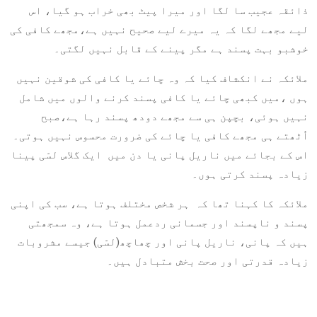
ذائقہ عجیب سا لگا اور میرا پیٹ بھی خراب ہو گیا، اس
لیے مجھے لگا کہ یہ میرے لیے صحیح نہیں ہے،مجھے کافی کی
خوشبو بہت پسند ہے مگر پینے کے قابل نہیں لگتی۔
ملائکہ نے انکشاف کیا کہ وہ چائے یا کافی کی شوقین نہیں
ہوں ،میں کبھی چائے یا کافی پسند کرنے والوں میں شامل
نہیں ہوئی، بچپن ہی سے مجھے دودھ پسند رہا ہے،صبح
اُٹھتے ہی مجھے کافی یا چائے کی ضرورت محسوس نہیں ہوتی۔
اس کے بجائے میں ناریل پانی یا دن میں ایک گلاس لسّی پینا
زیادہ پسند کرتی ہوں۔
ملائکہ کا کہنا تھا کہ ہر شخص مختلف ہوتا ہے، سب کی اپنی
پسند و ناپسند اور جسمانی ردعمل ہوتا ہے، وہ سمجھتی
ہیں کہ پانی، ناریل پانی اور چھاچھ(لسّی) جیسے مشروبات
زیادہ قدرتی اور صحت بخش متبادل ہیں۔