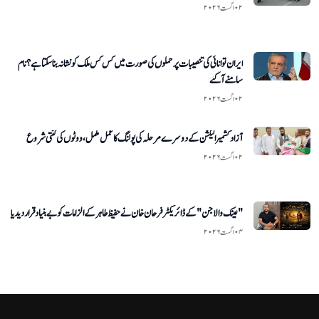
۰۲ اگست ۲۰۲۶
ایران توانائی کی تنصیبات پر حملوں کی صورت میں کس کس ملک کو نشانہ بناسکتا ہے؟ نام
سامنے آگئے
۰۲ اگست ۲۰۲۶
آزاد کشمیر الیکشن کے دوسرے مرحلہ کی پولنگ کا عمل مکمل، ووٹوں کی گنتی شروع
۰۲ اگست ۲۰۲۶
"عینک والا جن" کے ڈائریکٹر فرحان خان نے حفیظ طاہر کے الزامات کو بے بنیاد قرار دیدیا
۰۴ اگست ۲۰۲۶