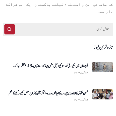
کہ علاقائی امن و استحکام کیلئے پاکستان ایک اہم شراکت
دار ہے۔
تازہ ترین نیوز
بلوچستان میں سکیورٹی فورسز کی انٹیلی جنس بیسڈ کارروائیاں، 15 دہشتگرد ہلاک
۰۹ اگست ۲۰۲۶
محسن نقوی کا لاہور ایئرپورٹ کا اچانک دورہ، امیگریشن کاؤنٹرز مکمل کھلے رکھنے کا حکم
۰۹ اگست ۲۰۲۶