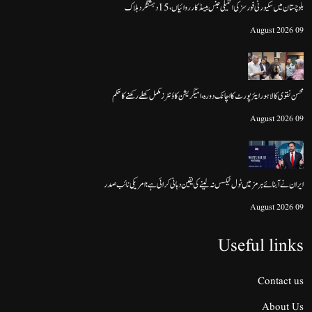
بلوچستان میں سکیورٹی فورسز کی انٹیلی جنس بیسڈ کارروائیاں، 15 دہشتگرد ہلاک
09 August 2026
محسن نقوی کا لاہور ایئرپورٹ کا اچانک دورہ، امیگریشن کاؤنٹرز مکمل کھلے رکھنے کا حکم
09 August 2026
ایران نے آبنائے ہرمز میں ٹول ٹیکس نہ لینے کی یقین دہانی کرائی ہے؛ امریکی نائب صدر
09 August 2026
Useful links
Contact us
About Us