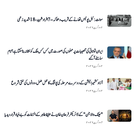
سوات:کبل پولیس تھانے کے قریب دھماکہ،،7افراد شہید،18 شدید زخمی
۰۲ اگست ۲۰۲۶
ایران توانائی کی تنصیبات پر حملوں کی صورت میں کس کس ملک کو نشانہ بناسکتا ہے؟ نام
سامنے آگئے
۰۲ اگست ۲۰۲۶
آزاد کشمیر الیکشن کے دوسرے مرحلہ کی پولنگ کا عمل مکمل، ووٹوں کی گنتی شروع
۰۲ اگست ۲۰۲۶
"عینک والا جن" کے ڈائریکٹر فرحان خان نے حفیظ طاہر کے الزامات کو بے بنیاد قرار دیدیا
۰۴ اگست ۲۰۲۶