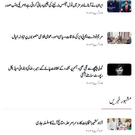
ایران نے آبنائے ہرمز میں ٹول ٹیکس نہ لینے کی یقین دہانی کرائی ہے؛ امریکی نائب صدر
۰۹ اگست ۲۰۲۶
مریم نواز سے ایم پی ایز کی ملاقات، سیاسی امور، عوامی فلاحی منصوبوں پر تبادلہ خیال
۰۹ اگست ۲۰۲۶
گولی پیچھے سے لگی تھی، جسم پر تشدد کے نشانات پائے گئے: میر رضا کی ابتدائی میڈیکل
رپورٹ سامنے آگئی
۰۹ اگست ۲۰۲۶
مشہور خبریں
آزاد کشمیر انتخابات کا دوسرا مرحلہ، نتائج آنے کا سلسلہ جاری
۰۲ اگست ۲۰۲۶