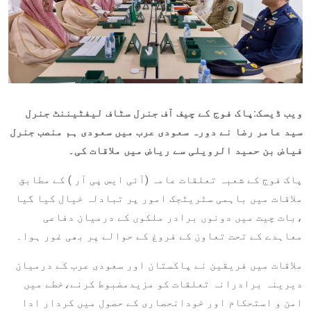
ویب ڈیسک:پاک فوج کے چیف آف جنرل سٹاف لیفٹیننٹ جنرل
سید عامر رضا نے دورہ سعودی عرب میں سعودی ہم منصب جنرل
فیاض بن حمید الرویلی سے ریاض میں ملاقات کی۔
پاک فوج کے شعبہ تعلقات عامہ (آئی ایس پی آر ) کے مطابق
ملاقات میں باہمی سٹریٹجک امور پر تبادلہ خیال کیا گیا
،بات چیت میں دونوں برادر ملکوں کے درمیان دفاعی
معاہدے کے تحت تعاون کے فروغ کے حوالے پر بھی غور ہوا۔
ملاقات میں فریقین نے پاکستان اور سعودی عرب کے درمیان
دیرینہ برادرانہ تعلقات کو مزیدمضبوط کرنے،خطے میں
امن و استحکام اور خودانحصاری کے حصول میں کردار ادا