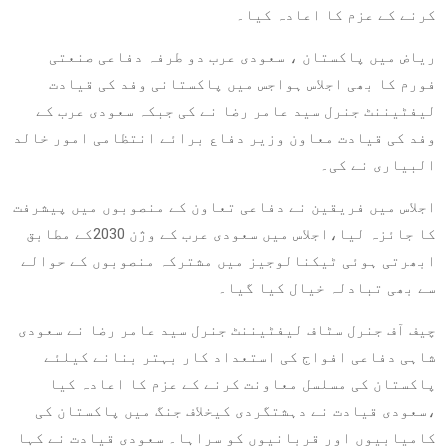
کرنے کے عزم کا اعادہ کیا۔
ریاض میں پاکستان ، سعودی عرب دو طرفہ دفاعی صنعتی
فورم کا بھی اجلاس ہواجس میں پاکستانی وفد کی قیادت
لیفٹیننٹ جنرل سید عامر رضا نے کی جبکہ سعودی عرب کے
وفد کی قیادت معاون وزیر دفاع برائے انتظامی امور خالد
البیاری نے کی۔
اجلاس میں فریقین نے دفاعی تعاون کے منصوبوں میں پیشرفت
کا جائزہ لیا،اجلاس میں سعودی عرب کے وژن 2030کے مطابق
ابھرتی ہوئی ٹیکنالوجیز میں مشترکہ منصوبوں کے حوالے
سے بھی تبادلہ خیال کیا گیا۔
چیف آف جنرل سٹاف لیفٹیننٹ جنرل سید عامر رضا نے سعودی
شاہی دفاعی افواج کی استعداد کار بہتر بنانے کیلئے
پاکستان کی مسلسل معاونت کرنے کے عزم کا اعادہ کیا
،سعودی قیادت نے دہشتگردی کیخلاف جنگ میں پاکستان کی
کامیابیوں اور قربانیوں کو سراہا۔ سعودی قیادت نے کہا