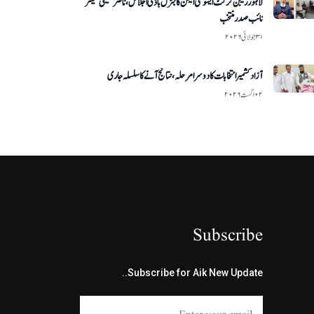
لاہور ریجن کرکٹ ایسوسی ایشن کا جنرل باڈی اجلاس، ناصر خلیلی سینئر
نائب صدر منتخب
۳۱ جولائی ۲۰۲۶
آزاد کشمیر انتخابات کا دوسرا مرحلہ، نتائج آنے کا سلسلہ جاری
۰۲ اگست ۲۰۲۶
Subscribe
Subscribe for Aik New Update..