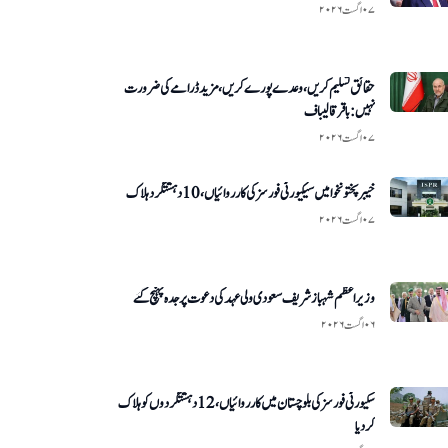
۰۷ اگست ۲۰۲۶
حقائق تسلیم کریں، وعدے پورے کریں، مزید ڈرامے کی ضرورت
نہیں: باقر قالیباف
۰۷ اگست ۲۰۲۶
خیبرپختونخوا میں سیکیورٹی فورسز کی کارروائیاں ،10 دہشتگرد ہلاک
۰۷ اگست ۲۰۲۶
وزیراعظم شہباز شریف سعودی ولی عہد کی دعوت پر جدہ پہنچ گئے
۰۶ اگست ۲۰۲۶
سکیورٹی فورسز کی بلوچستان میں کارروائیاں، 12 دہشتگردوں کو ہلاک
کردیا