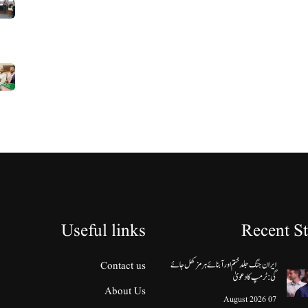
Useful links
Recent St
ایران جنگ جلد ختم اور آبنائے ہرمز کھل جائے
Contact us
گی: ٹرمپ کا دعویٰ
About Us
07 August 2026