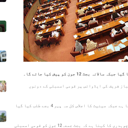
جٹ 12 جون کو پیش کیا جائے گا۔
از شریف کی ایڈوائس پر قومی اسمبلی کے دونوں
قومی اسمبلی کا اجلاس کل شام 5 بجے طلب کیا گیا ہے جبکہ سینیٹ کا اجلاس کل سہ پہر 4 بجے طلب کیا گیا
وفاقی وزیر برائے پارلیمانی امور طارق فضل چوہدری کا کہنا ہے کہ بجٹ جمعہ12 جون کو قومی اسمبلی