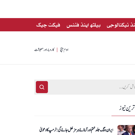
ڈ ٹیکنالوجی
ہیلتھ اینڈ فٹنس
فیکٹ چیک
ہوم پیج
کاروبار اور معیشت
ترین نیوز
ایران جنگ جلد ختم اور آبنائے ہرمز کھل جائے گی: ٹرمپ کا دعویٰ