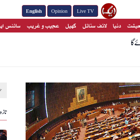
English
Opinion
Live TV
معیشت
دنیا
لائف سٹائل
کھیل
عجیب و غریب
سائنس این
تازہ 