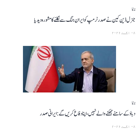
دنیا
جنرل ڈین کین نے صدر ٹرمپ کو ایران جنگ سے نکلنے کا مشورہ دیدیا
۰۸ اگست ۲۰۲۶
دنیا
دباؤ کے سامنے جھکنے والے نہیں، اپنا دفاع کریں گے: ایرانی صدر
۰۸ اگست ۲۰۲۶