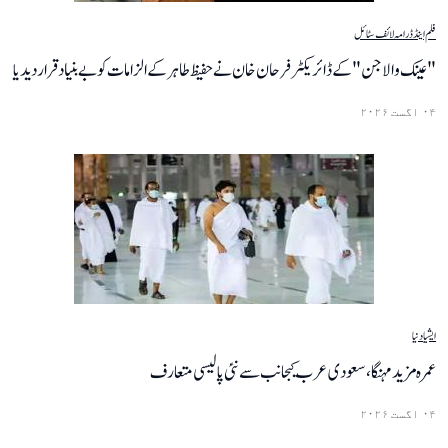
فلم اینڈ ڈرامہ
لائف سٹائل
"عینک والا جن" کے ڈائریکٹر فرحان خان نے حفیظ طاہر کے الزامات کو بے بنیاد قرار دیدیا
۰۴ اگست ۲۰۲۶
ایشیا
دنیا
عمرہ مزید مہنگا،سعودی عرب کیجانب سے نئی پالیسی متعارف
۰۴ اگست ۲۰۲۶