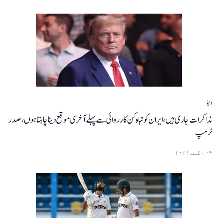
دنیا
مذاکرات جاری ہیں، ایران کو تباہ کن کارروائی سے پہلے آخری موقع دینا چاہتا ہوں، صدر
ٹرمپ
۰۴ اگست ۲۰۲۶