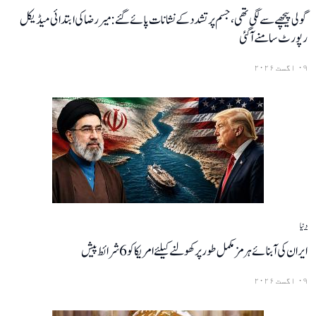
گولی پیچھے سے لگی تھی، جسم پر تشدد کے نشانات پائے گئے: میر رضا کی ابتدائی میڈیکل
رپورٹ سامنے آگئی
۰۹ اگست ۲۰۲۶
دنیا
ایران کی آبنائے ہرمز مکمل طور پر کھولنے کیلئے امریکا کو 6 شرائط پیش
۰۹ اگست ۲۰۲۶