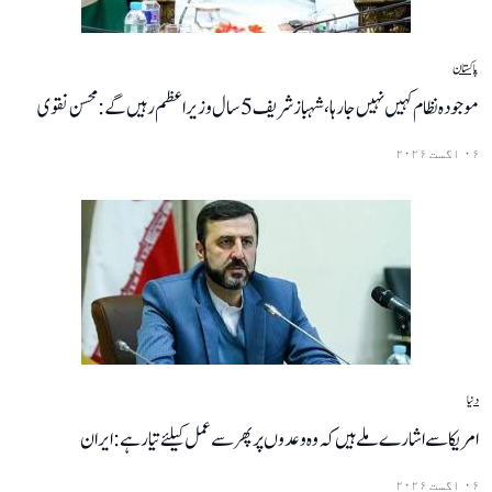
پاکستان
موجودہ نظام کہیں نہیں جا رہا، شہبازشریف 5 سال وزیراعظم رہیں گے: محسن نقوی
۰۶ اگست ۲۰۲۶
دنیا
امریکا سے اشارے ملے ہیں کہ وہ وعدوں پر پھر سے عمل کیلئے تیار ہے: ایران
۰۶ اگست ۲۰۲۶