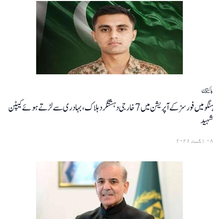
پاکستان
ہنگو میں فورسز کے آپریشن میں 7 خارجی دہشتگرد ہلاک، بہادری سے لڑتے ہوئے کیپٹن
شہید
۰۸ اگست ۲۰۲۶