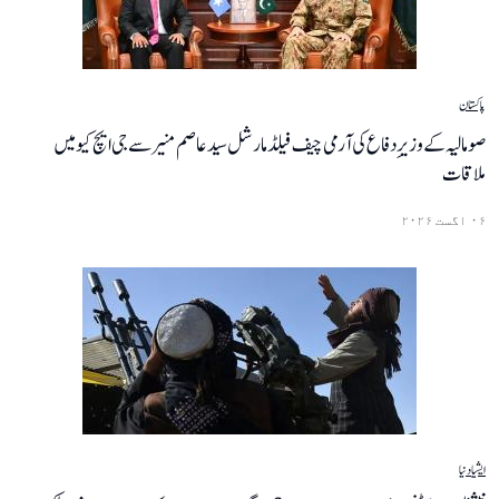
پاکستان
صومالیہ کے وزیرِ دفاع کی آرمی چیف فیلڈ مارشل سید عاصم منیر سے جی ایچ کیو میں
ملاقات
۰۶ اگست ۲۰۲۶
ایشیا
دنیا