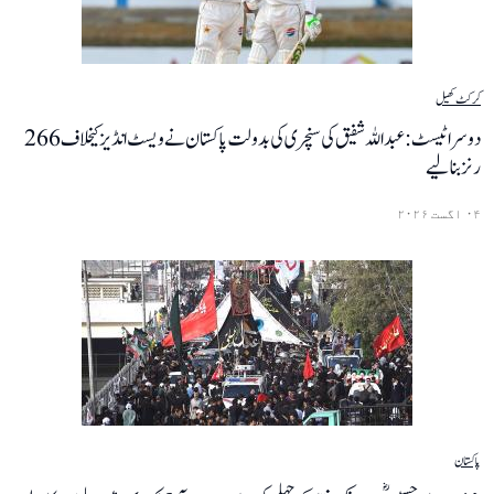
کرکٹ
کھیل
دوسرا ٹیسٹ: عبداللہ شفیق کی سنچری کی بدولت پاکستان نے ویسٹ انڈیز کیخلاف 266
رنز بنا لیے
۰۴ اگست ۲۰۲۶
پاکستان