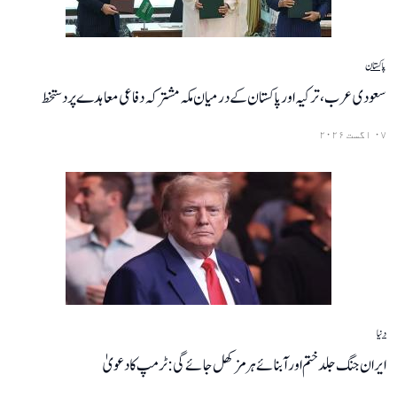
پاکستان
سعودی عرب، ترکیہ اور پاکستان کے درمیان مکہ مشترکہ دفاعی معاہدے پر دستخط
۰۷ اگست ۲۰۲۶
دنیا
ایران جنگ جلد ختم اور آبنائے ہرمز کھل جائے گی: ٹرمپ کا دعویٰ