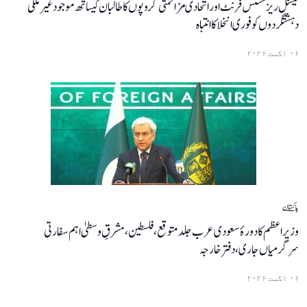
نیشنل ریزسٹنس فرنٹ اور اتحادی مزاحمتی گروپوں کا طالبان کیساتھ موجود غیر ملکی
دہشتگردوں کو فوری انخلا کا انتباہ
۰۶ اگست ۲۰۲۶
پاکستان
وزیراعظم کا دورۂ سعودی عرب جلد متوقع، فلسطین، مشرقِ وسطیٰ اہم سفارتی
سرگرمیاں جاری، دفتر خارجہ
۰۶ اگست ۲۰۲۶