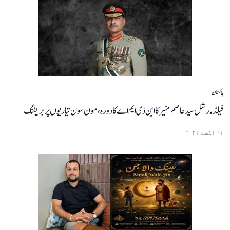
پاکستان
فیلڈ مارشل سید عاصم منیر کا این ڈی ایم اے کا دورہ، مون سون تیاریوں پر بریفنگ
۰۴ اگست ۲۰۲۶