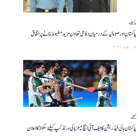
پاکستان
پاکستان اور صومالیہ کے درمیان دفاعی تعاون مزید مضبوط بنانے پر اتفاق
۰۵ اگست ۲۰۲۶
کھیل
پاکستان ہاکی فیڈریشن کا ایف آئی ایچ مینز ہاکی ورلڈ کپ کیلئے سکواڈ کا اعلان