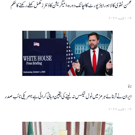
محسن نقوی کا لاہور ایئرپورٹ کا اچانک دورہ، امیگریشن کاؤنٹرز مکمل کھلے رکھنے کا حکم
۰۹ اگست ۲۰۲۶
دنیا
ایران نے آبنائے ہرمز میں ٹول ٹیکس نہ لینے کی یقین دہانی کرائی ہے؛ امریکی نائب صدر
۰۹ اگست ۲۰۲۶