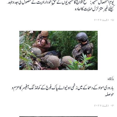
یومِ استحصال کشمیر: مسلح افواج کا کشمیریوں کے حقِ خودارادیت کے حصول کی جدوجہد
کیلئے غیر متزلزل حمایت کا اعادہ
۰۵ اگست ۲۰۲۶
پاکستان
بارودی مواد کے دھماکے میں زخمی ہونیوالے پاک فوج کے کمانڈنگ آفیسر کا عزم و
حوصلہ
۰۴ اگست ۲۰۲۶