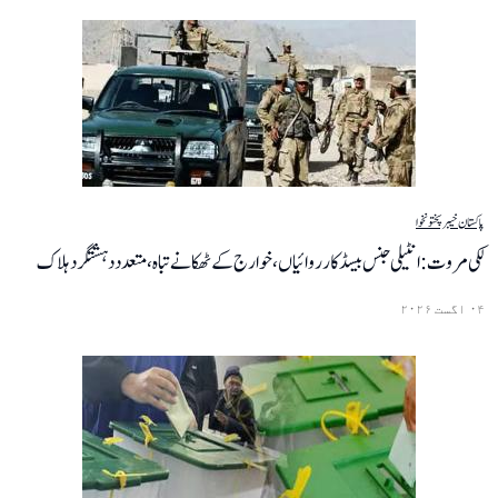
پاکستان
خیبر پختونخوا
لکی مروت: انٹیلی جنس بیسڈ کارروائیاں، خوارج کے ٹھکانے تباہ، متعدد دہشتگرد ہلاک
۰۴ اگست ۲۰۲۶