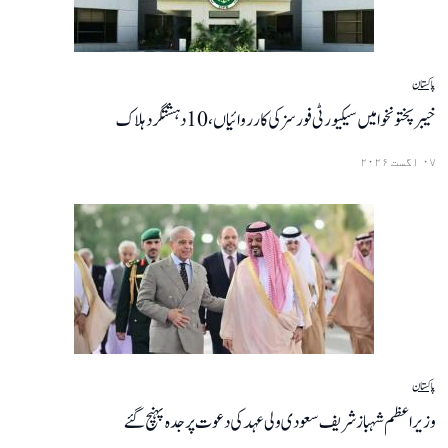
پاکستان
خیبرپختونخوا میں سیکیورٹی فورسز کی کارروائیاں ،10 دہشتگرد ہلاک
۰۷ اگست ۲۰۲۶
پاکستان
وزیراعظم شہباز شریف سعودی ولی عہد کی دعوت پر جدہ پہنچ گئے