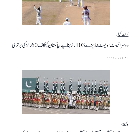
کرکٹ
کھیل
دوسرا ٹیسٹ : ویسٹ انڈیز نے 103 رنز بنا لیے، پاکستان کیخلاف 60 رنز کی برتری
۰۵ اگست ۲۰۲۶
پاکستان